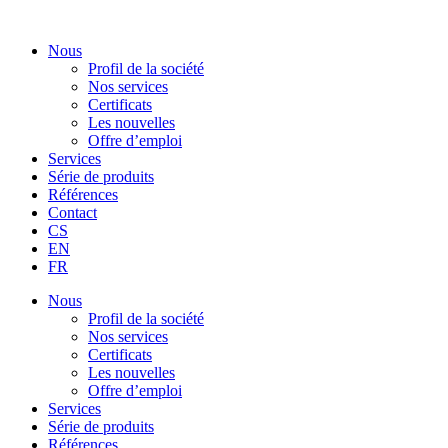
Skip
to
Nous
content
Profil de la société
Nos services
Certificats
Les nouvelles
Offre d’emploi
Services
Série de produits
Références
Contact
CS
EN
FR
Nous
Profil de la société
Nos services
Certificats
Les nouvelles
Offre d’emploi
Services
Série de produits
Références