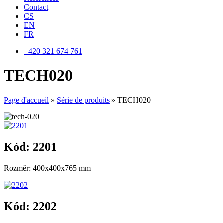
Contact
CS
EN
FR
+420 321 674 761
TECH020
Page d'accueil
»
Série de produits
»
TECH020
Kód: 2201
Rozměr: 400x400x765 mm
Kód: 2202